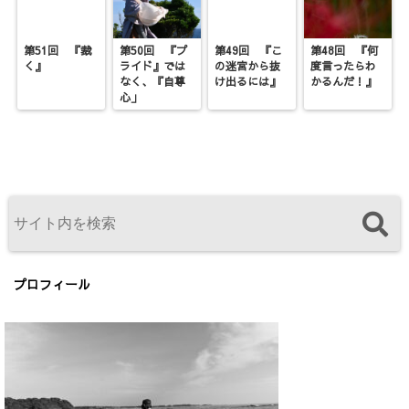
第51回 『裁
第50回 『プ
第49回 『こ
第48回 『何
く』
ライド』では
の迷宮から抜
度言ったらわ
なく、『自尊
け出るには』
かるんだ！』
心」
プロフィール