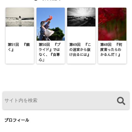
第51回 『裁
第50回 『プ
第49回 『こ
第48回 『何
く』
ライド』では
の迷宮から抜
度言ったらわ
なく、『自尊
け出るには』
かるんだ！』
心」
プロフィール