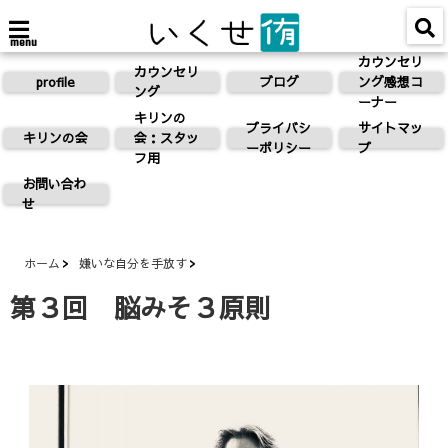
menu
カウンセリ
カウンセリ
profile
ブログ
ング感想コ
ング
ーナー
キリンの
プライバシ
サイトマッ
キリンの会
会：スタッ
ーポリシー
プ
フ用
お問い合わ
せ
ホーム
嫌いな自分を手放す
第３回 脳みそ３原則