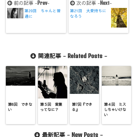
前の記事 -
-
次の記事 -
-
Prev
Next
第20回 ちゃんと普
第21回 大愛持ちに
通に
なろう
関連記事 -
-
Related Posts
第6回 できな
第５回 言葉
第7回『でき
第４回 ミス
い
ってなに？
る』
しちゃいけな
い
最新記事 -
-
New Posts