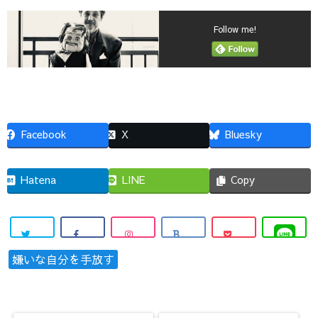
Follow me!
Facebook
X
Bluesky
Hatena
LINE
Copy
嫌いな自分を手放す