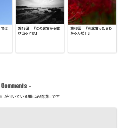
』では
第49回 『この迷宮から抜
第48回 『何度言ったらわ
け出るには』
かるんだ！』
-
-
Comments
※
が付いている欄は必須項目です